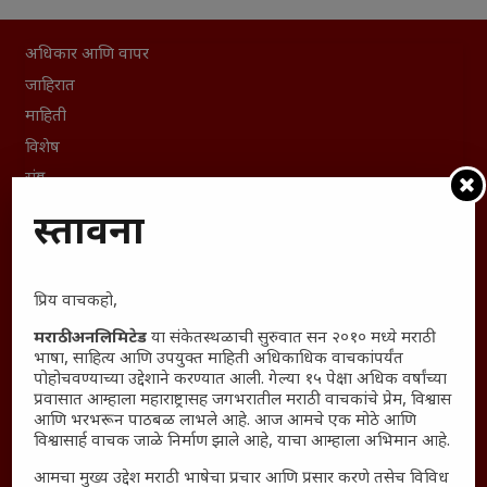
अधिकार आणि वापर
जाहिरात
माहिती
विशेष
संग्रह
English To Marathi
प्रस्तावना
English To Hindi
Kruti Dev Unicode
प्रिय वाचकहो,
Polls Archive
Shop Unlimited
मराठी अनलिमिटेड
या संकेतस्थळाची सुरुवात सन २०१० मध्ये मराठी
भाषा, साहित्य आणि उपयुक्त माहिती अधिकाधिक वाचकांपर्यंत
Thought For The Day
पोहोचवण्याच्या उद्देशाने करण्यात आली. गेल्या १५ पेक्षा अधिक वर्षांच्या
प्रवासात आम्हाला महाराष्ट्रासह जगभरातील मराठी वाचकांचे प्रेम, विश्वास
सामान्य आजारांवर गावठी उपाय – घरच्या घरी मिळवा प्राथमिक
आणि भरभरून पाठबळ लाभले आहे. आज आमचे एक मोठे आणि
आराम
विश्वासार्ह वाचक जाळे निर्माण झाले आहे, याचा आम्हाला अभिमान आहे.
आजच्या युगातील तरुण पिढी कुठे हरवली?
आमचा मुख्य उद्देश मराठी भाषेचा प्रचार आणि प्रसार करणे तसेच विविध