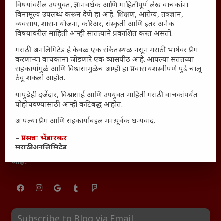
विषयांवरील उपयुक्त, ज्ञानवर्धक आणि माहितीपूर्ण लेख वाचकांना
महाराष्ट्रातील किल्ल्यांचे महत्त्व : स्वराज्याच्या वैभवशाली इतिहासाचे
विनामूल्य उपलब्ध करून देणे हा आहे. शिक्षण, आरोग्य, तंत्रज्ञान,
साक्षीदार
व्यवसाय, शासन योजना, करिअर, संस्कृती आणि इतर अनेक
₹370 ची बिर्याणी” आणि हरवत चाललेली संवेदनशीलता : आजच्या
विषयांवरील माहिती आम्ही सातत्याने प्रकाशित करत असतो.
तरुणांच्या मनात नेमकं काय चाललंय?
मराठी अनलिमिटेड हे केवळ एक संकेतस्थळ नसून मराठी भाषेवर प्रेम
यश आणि आत्मविश्वास: स्वप्नांना वास्तवात बदलण्याची शक्ती
करणाऱ्या वाचकांना जोडणारे एक व्यासपीठ आहे. आपल्या सततच्या
सहकार्यामुळे आणि विश्वासामुळेच आम्ही हा प्रवास यशस्वीपणे पुढे चालू
महाराष्ट्रातील बदलत्या हवामानाचा शेतीवर वाढता परिणाम:
ठेवू शकलो आहोत.
शेतकऱ्यांसमोरील नवीन आव्हाने आणि संधी
यापुढेही दर्जेदार, विश्वासार्ह आणि उपयुक्त माहिती मराठी वाचकांपर्यंत
महाराष्ट्र आणि संपूर्ण भारतातील शेतकऱ्यांना मान्सूनचे महत्त्व
पोहोचवण्यासाठी आम्ही कटिबद्ध आहोत.
‘कॉकरोच जनता पार्टी’ची वेबसाईट अचानक डाउन; सोशल
आपल्या प्रेम आणि सहकार्याबद्दल मनःपूर्वक धन्यवाद.
मीडियावर चर्चांना उधाण
सार्वजनिक नोंद: पेमेंट डिफॉल्ट प्रकरण – Kris Ankem [FFME]
–
प्रसन्ना भेंडारकर
मराठी अनलिमिटेड
धावपळीच्या जीवनात शांततेचा शोध – Meditation का आवश्यक
आहे?
Subscribe to Blog via Email