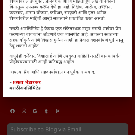
विषयांवरील उपयुक्त, ज्ञानवर्धक आणि माहितीपूर्ण लेख वाचकांना
साक्षीदार
विनामूल्य उपलब्ध करून देणे हा आहे. शिक्षण, आरोग्य, तंत्रज्ञान,
व्यवसाय, शासन योजना, करिअर, संस्कृती आणि इतर अनेक
₹370 ची बिर्याणी” आणि हरवत चाललेली संवेदनशीलता : आजच्या
विषयांवरील माहिती आम्ही सातत्याने प्रकाशित करत असतो.
तरुणांच्या मनात नेमकं काय चाललंय?
मराठी अनलिमिटेड हे केवळ एक संकेतस्थळ नसून मराठी भाषेवर प्रेम
यश आणि आत्मविश्वास: स्वप्नांना वास्तवात बदलण्याची शक्ती
करणाऱ्या वाचकांना जोडणारे एक व्यासपीठ आहे. आपल्या सततच्या
महाराष्ट्रातील बदलत्या हवामानाचा शेतीवर वाढता परिणाम:
सहकार्यामुळे आणि विश्वासामुळेच आम्ही हा प्रवास यशस्वीपणे पुढे चालू
ठेवू शकलो आहोत.
शेतकऱ्यांसमोरील नवीन आव्हाने आणि संधी
महाराष्ट्र आणि संपूर्ण भारतातील शेतकऱ्यांना मान्सूनचे महत्त्व
यापुढेही दर्जेदार, विश्वासार्ह आणि उपयुक्त माहिती मराठी वाचकांपर्यंत
पोहोचवण्यासाठी आम्ही कटिबद्ध आहोत.
‘कॉकरोच जनता पार्टी’ची वेबसाईट अचानक डाउन; सोशल
मीडियावर चर्चांना उधाण
आपल्या प्रेम आणि सहकार्याबद्दल मनःपूर्वक धन्यवाद.
सार्वजनिक नोंद: पेमेंट डिफॉल्ट प्रकरण – Kris Ankem [FFME]
–
प्रसन्ना भेंडारकर
मराठी अनलिमिटेड
धावपळीच्या जीवनात शांततेचा शोध – Meditation का आवश्यक
आहे?
Subscribe to Blog via Email