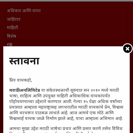
अधिकार आणि वापर
जाहिरात
माहिती
विशेष
संग्रह
English To Marathi
प्रस्तावना
English To Hindi
Kruti Dev Unicode
Polls Archive
प्रिय वाचकहो,
Shop Unlimited
मराठी अनलिमिटेड
या संकेतस्थळाची सुरुवात सन २०१० मध्ये मराठी
Thought For The Day
भाषा, साहित्य आणि उपयुक्त माहिती अधिकाधिक वाचकांपर्यंत
पोहोचवण्याच्या उद्देशाने करण्यात आली. गेल्या १५ पेक्षा अधिक वर्षांच्या
प्रवासात आम्हाला महाराष्ट्रासह जगभरातील मराठी वाचकांचे प्रेम, विश्वास
सामान्य आजारांवर गावठी उपाय – घरच्या घरी मिळवा प्राथमिक
आणि भरभरून पाठबळ लाभले आहे. आज आमचे एक मोठे आणि
आराम
विश्वासार्ह वाचक जाळे निर्माण झाले आहे, याचा आम्हाला अभिमान आहे.
आजच्या युगातील तरुण पिढी कुठे हरवली?
आमचा मुख्य उद्देश मराठी भाषेचा प्रचार आणि प्रसार करणे तसेच विविध
महाराष्ट्रातील किल्ल्यांचे महत्त्व : स्वराज्याच्या वैभवशाली इतिहासाचे