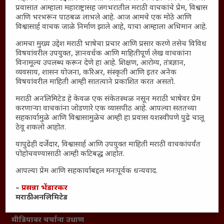
प्रवासात आम्हाला महाराष्ट्रासह जगभरातील मराठी वाचकांचे प्रेम, विश्वास
Polls Archive
आणि भरभरून पाठबळ लाभले आहे. आज आमचे एक मोठे आणि
Shop Unlimited
विश्वासार्ह वाचक जाळे निर्माण झाले आहे, याचा आम्हाला अभिमान आहे.
Thought For The Day
आमचा मुख्य उद्देश मराठी भाषेचा प्रचार आणि प्रसार करणे तसेच विविध
विषयांवरील उपयुक्त, ज्ञानवर्धक आणि माहितीपूर्ण लेख वाचकांना
सामान्य आजारांवर गावठी उपाय – घरच्या घरी मिळवा प्राथमिक
विनामूल्य उपलब्ध करून देणे हा आहे. शिक्षण, आरोग्य, तंत्रज्ञान,
आराम
व्यवसाय, शासन योजना, करिअर, संस्कृती आणि इतर अनेक
विषयांवरील माहिती आम्ही सातत्याने प्रकाशित करत असतो.
आजच्या युगातील तरुण पिढी कुठे हरवली?
मराठी अनलिमिटेड हे केवळ एक संकेतस्थळ नसून मराठी भाषेवर प्रेम
महाराष्ट्रातील किल्ल्यांचे महत्त्व : स्वराज्याच्या वैभवशाली इतिहासाचे
करणाऱ्या वाचकांना जोडणारे एक व्यासपीठ आहे. आपल्या सततच्या
साक्षीदार
सहकार्यामुळे आणि विश्वासामुळेच आम्ही हा प्रवास यशस्वीपणे पुढे चालू
ठेवू शकलो आहोत.
₹370 ची बिर्याणी” आणि हरवत चाललेली संवेदनशीलता : आजच्या
तरुणांच्या मनात नेमकं काय चाललंय?
यापुढेही दर्जेदार, विश्वासार्ह आणि उपयुक्त माहिती मराठी वाचकांपर्यंत
यश आणि आत्मविश्वास: स्वप्नांना वास्तवात बदलण्याची शक्ती
पोहोचवण्यासाठी आम्ही कटिबद्ध आहोत.
महाराष्ट्रातील बदलत्या हवामानाचा शेतीवर वाढता परिणाम:
आपल्या प्रेम आणि सहकार्याबद्दल मनःपूर्वक धन्यवाद.
शेतकऱ्यांसमोरील नवीन आव्हाने आणि संधी
–
प्रसन्ना भेंडारकर
महाराष्ट्र आणि संपूर्ण भारतातील शेतकऱ्यांना मान्सूनचे महत्त्व
मराठी अनलिमिटेड
‘कॉकरोच जनता पार्टी’ची वेबसाईट अचानक डाउन; सोशल
मीडियावर चर्चांना उधाण