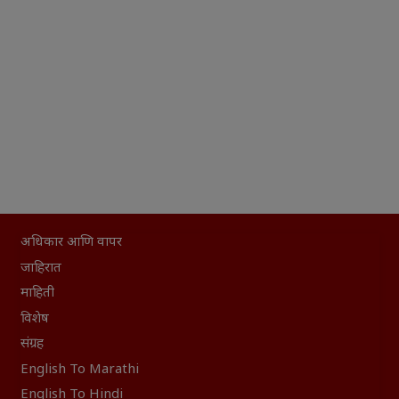
अधिकार आणि वापर
जाहिरात
माहिती
विशेष
संग्रह
English To Marathi
English To Hindi