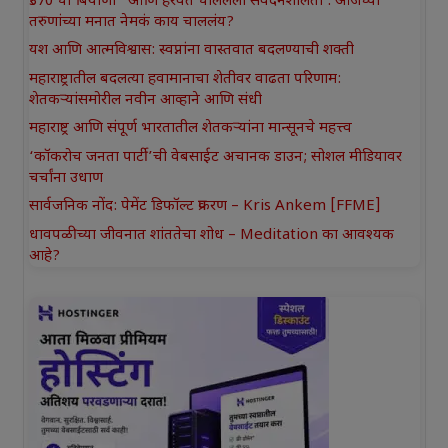
₹370 ची बिर्याणी” आणि हरवत चाललेली संवेदनशीलता : आजच्या
तरुणांच्या मनात नेमकं काय चाललंय?
यश आणि आत्मविश्वास: स्वप्नांना वास्तवात बदलण्याची शक्ती
महाराष्ट्रातील बदलत्या हवामानाचा शेतीवर वाढता परिणाम:
शेतकऱ्यांसमोरील नवीन आव्हाने आणि संधी
महाराष्ट्र आणि संपूर्ण भारतातील शेतकऱ्यांना मान्सूनचे महत्त्व
‘कॉकरोच जनता पार्टी’ची वेबसाईट अचानक डाउन; सोशल मीडियावर
चर्चांना उधाण
सार्वजनिक नोंद: पेमेंट डिफॉल्ट प्रकरण – Kris Ankem [FFME]
धावपळीच्या जीवनात शांततेचा शोध – Meditation का आवश्यक
आहे?