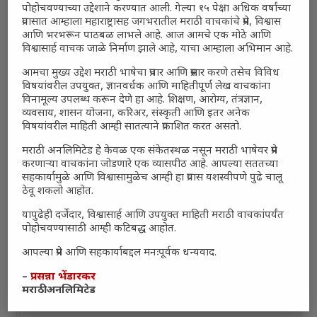
नुकसानकारक
(0%, 6 Votes)
पोहोचवण्याच्या उद्देशाने करण्यात आली. गेल्या १५ पेक्षा अधिक वर्षांच्या
प्रवासात आम्हाला महाराष्ट्रासह जगभरातील मराठी वाचकांचे प्रेम, विश्वास
तटस्थ
आणि भरभरून पाठबळ लाभले आहे. आज आमचे एक मोठे आणि
(0%, 3 Votes)
विश्वासार्ह वाचक जाळे निर्माण झाले आहे, याचा आम्हाला अभिमान आहे.
Total Voters:
0
आमचा मुख्य उद्देश मराठी भाषेचा प्रचार आणि प्रसार करणे तसेच विविध
विषयांवरील उपयुक्त, ज्ञानवर्धक आणि माहितीपूर्ण लेख वाचकांना
Polls Archive
विनामूल्य उपलब्ध करून देणे हा आहे. शिक्षण, आरोग्य, तंत्रज्ञान,
व्यवसाय, शासन योजना, करिअर, संस्कृती आणि इतर अनेक
विषयांवरील माहिती आम्ही सातत्याने प्रकाशित करत असतो.
मराठी अनलिमिटेड हे केवळ एक संकेतस्थळ नसून मराठी भाषेवर प्रेम
करणाऱ्या वाचकांना जोडणारे एक व्यासपीठ आहे. आपल्या सततच्या
सहकार्यामुळे आणि विश्वासामुळेच आम्ही हा प्रवास यशस्वीपणे पुढे चालू
ठेवू शकलो आहोत.
यापुढेही दर्जेदार, विश्वासार्ह आणि उपयुक्त माहिती मराठी वाचकांपर्यंत
पोहोचवण्यासाठी आम्ही कटिबद्ध आहोत.
आपल्या प्रेम आणि सहकार्याबद्दल मनःपूर्वक धन्यवाद.
–
प्रसन्ना भेंडारकर
मराठी अनलिमिटेड