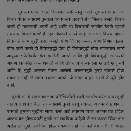
विवेक अभ्यासाने जोपासावा व घडवावा लागतो.
तुमच्या मनात सतत विचारांचे चक्र चालू असते. तुमच्या मनात जसे
विचार येतात त्याप्रमाणे तुम्हाला वेगवेगळ्या प्रकारची प्रेरणा मिळत असते. विचार
करणे ही माणसाची शक्ती आहे आणि या विचारांची जाणीव ठेवणे म्हणजे
सारासार विचार करणे ही एक प्रकारची ऊर्जा आहे. सारासार विचार म्हणजे
विवेक हे काम बुद्धी करत असते. योग्य विचार करून, योग्य निर्णय घेऊन,
योग्य कृती करणे ही विवेकबुद्धी होय. ही विवेकबुद्धी प्रत्येक माणसाला त्याचे
आयुष्य संपेतोपर्यंत प्राप्त झालेली असते आणि ही विवेकबुद्धी सातत्याने
आपण विकसित करू शकतो आणि तोवर त्याने स्वत:ला म्हातारे म्हणू नये
आणि हि बुद्धी अमरत्व घेऊन आलेली असल्यामुळे तुम्ही म्हातारे होऊ
शकणार नाही जे सतत बदलत असते, जे सतत वाहन असते ते जुने होत
नाही.
तुमचे मन हे सतत बदलत्या परिस्थितीशी कशी तडजोड करेल याचा तुम्ही
सातत्याने विचार केला तर त्याप्रमाणे तुम्ही घडवू शकाल. आकार देऊ शकाल
यासाठी तुमच्या बुद्धीचा साचा कसा आहे त्याप्रमाणे त्याला आकार प्राप्त होईल.
आकार प्राप्त होण्यासाठी तुमचे मन लवचिक पाहिजे. ते जर कडक किंवा ताठ
असेल तर तुम्ही लवचिक होऊ शकणार नाही. आपले वय जसेजसे वाढत