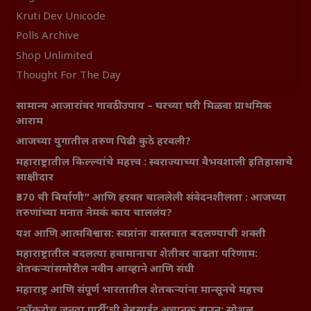
Kruti Dev Unicode
Polls Archive
Shop Unlimited
Thought For The Day
सामान्य आजारांवर गावठी उपाय – घरच्या घरी मिळवा प्राथमिक
आराम
आजच्या युगातील तरुण पिढी कुठे हरवली?
महाराष्ट्रातील किल्ल्यांचे महत्त्व : स्वराज्याच्या वैभवशाली इतिहासाचे
साक्षीदार
₹370 ची बिर्याणी” आणि हरवत चाललेली संवेदनशीलता : आजच्या
तरुणांच्या मनात नेमकं काय चाललंय?
यश आणि आत्मविश्वास: स्वप्नांना वास्तवात बदलण्याची शक्ती
महाराष्ट्रातील बदलत्या हवामानाचा शेतीवर वाढता परिणाम:
शेतकऱ्यांसमोरील नवीन आव्हाने आणि संधी
महाराष्ट्र आणि संपूर्ण भारतातील शेतकऱ्यांना मान्सूनचे महत्त्व
‘कॉकरोच जनता पार्टी’ची वेबसाईट अचानक डाउन; सोशल