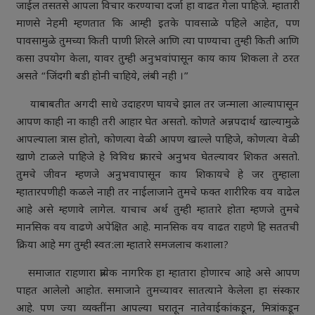
जाईल तसतसे आपला विचार करण्याचा दर्जा हा वाढत गेला पाहिजे. म्हातारी
माणसे नेहमी म्हणतात कि आम्ही इतके पावसाळे पहिले आहेत, पण
पावसामुळे तुमच्या किती पाणी शिरले आणि त्या पाण्याचा तुम्ही किती आणि
कसा उपयोग केला, यावर तुम्ही अनुभवांपासून काय काय शिकला ते ठरत
असते “जिंदगी बडी होनी चाहिये, लंबी नही ।”
याबाबतीत अगदी साधे उदाहरण घायचे झाल तर जन्माला आल्यापासून
आपण काही ना काही तरी आहार घेत असतो. कोणते अन्नपदार्थ खाल्यामुळे
आपल्याला त्रास होतो, कोणत्या वेळी आपण खाल्ले पाहिजे, कोणत्या वेळी
खाणे टाळले पाहिजे हे विविध प्रकारचे अनुभव घेतल्यावर शिकत असतो.
तुमचे जीवन म्हणजे अनुभवापासून काय शिकायचे हे जर तुम्हाला
म्हातारपणीही कळले नाही तर नाईलाजाने तुमचे फक्त शारीरिक वय वाढेल
आहे असे म्हणावे लागेल. याचाच अर्थ तुम्ही म्हातारे होता म्हणजे तुमचे
मानसिक वय वाढणे अपेक्षित आहे. मानसिक वय वाढत राहणे हि सततची
क्रिया आहे मग तुम्ही स्वत:ला म्हातारे समजलाच कशाला?
समाजात राहणारा प्रत्येक नागरिक हा म्हातारा होणारच आहे असे आपण
पाहत आलेलो आहोत. समाजाने तुमच्यावर सातत्याने केलेला हा संस्कार
आहे. पण ज्या व्यक्तींना आपल्या घरातून नातेवाईकांकडून, मित्रांकडून